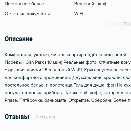
Постельное белье
Вещевой шкаф
Отчетные документы
WiFi
Утюг
Пок
Гладильная доска
Описание
Сушилка для белья
Отопление
Комфортная, уютная, чистая квартира ждёт своих гостей.
Победы - Grin Park ( 10 мин) Реальные фото. Отчетные д
Балкон
с организациями ) Бесплатный WI-FI. Круглосуточное засе
Домофон
для комфортного проживания: Двухспальная кровать, два
Тапочки
постельное белье, и полотенца.Гель для душа, фен На ку
посуда, столовые приборы. Так же чай, кофе, сахар для н
Чистящие средства
Praise, Пятёрочка, банкоматы Открытие, Сбербанк Более
Мобильный интернет 3g/4
Отзывы
0 отзывов