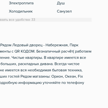
Электроплита
Душ
Каб
Холодильник
Санузел
Обеденный стол
Стиральная машинка
азать все удобства: 33
Микроволновка
Полотенца
Электрический чайник
Туалетная бумага
Посуда
Фен
 - Рядом Ледовый дворец - Набережная, Парк
окументы с QR КОДОМ. Безналичный расчёт( работаем
Столовые приборы
Шампунь, мыло
ление. Чистые квартиры. В квартире имеется все
 больших, раскладных дивана. Всегда чистое
хне имеется вся необходимая бытовая техника,
аших гостей Рядом магазины: Орион, Океан, Fix
 подробную информацию уточняйте по телефону
g