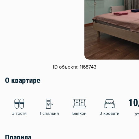
ID объекта: 1168743
О квартире
10
3 гостя
1 спальня
Балкон
3 кровати
э
Правила