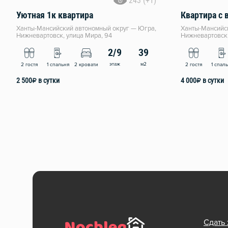
243 (+1)
Уютная 1к квартира
Квартира с 
Ханты-Мансийский автономный округ — Югра,
Ханты-Мансийс
Нижневартовск, улица Мира, 94
Нижневартовск,
2/9
39
этаж
м2
2 гостя
1 спальня
2 кровати
2 гостя
1 спал
2 500
₽
в сутки
4 000
₽
в сутки
Сдать