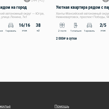
244 (+2)
видом на город
кий автономный округ — Югра,
Ханты-Мансийский автономный окру
 улица Ленина, 7к1
Нижневартовск, проспект Победы, 1
16/16
38
2/5
этаж
м2
этаж
ьня
1 кровать
2 гостя
1 спальня
1 кровать
2 000
₽
в сутки
 жилье
Помощь