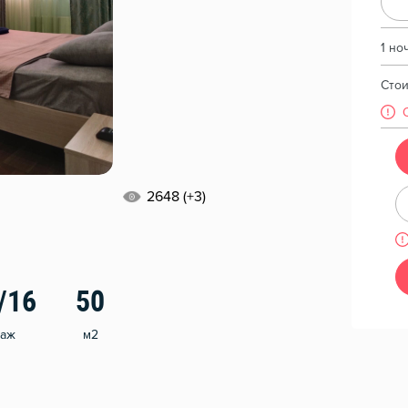
1 но
Сто
2648 (+3)
/16
50
таж
м2