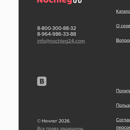
Катал
О сер
8-800-300-88-32
8-964-986-33-88
Вопрос
info@nochleg24.com
Полит
Польз
Согла
© Ночлег 2026.
персо
Все права защищены.