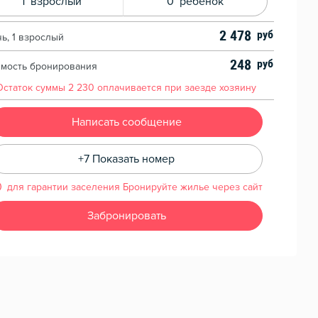
1
взрослый
0
ребенок
2 478
чь, 1 взрослый
248
имость бронирования
Остаток суммы
2 230
оплачивается при заезде хозяину
Написать сообщение
+7 Показать номер
для гарантии заселения Бронируйте жилье через сайт
Забронировать